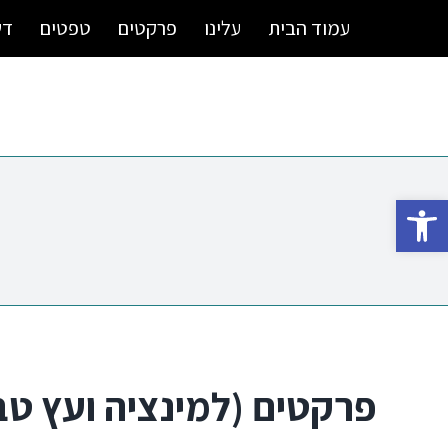
Ski
עמוד הבית
עלינו
פרקטים
טפטים
דש
t
conten
פתח סרגל נגישות
פרקטים (למינציה ועץ טב